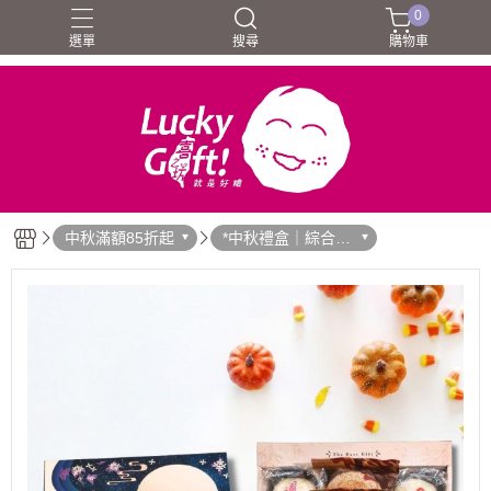
0
選單
搜尋
購物車
中秋滿額85折起
*中秋禮盒｜綜合禮
盒