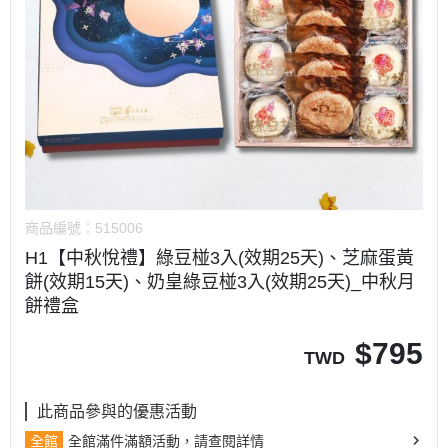
商品編號：
515006
H1【中秋悅禮】綠豆椪3入(效期25天)、芝麻蛋黃
餅(效期15天)、奶皇綠豆椪3入(效期25天)_中秋月
餅禮盒
$
795
TWD
此商品參與的優惠活動
全館
全館滿件滿額活動，請查閱詳情