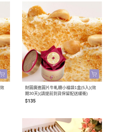
(效
財圓廣進圓片牛軋糖小福袋1盒(5入)(效
期30天)(請提前到貨保留配送緩衝)
$135