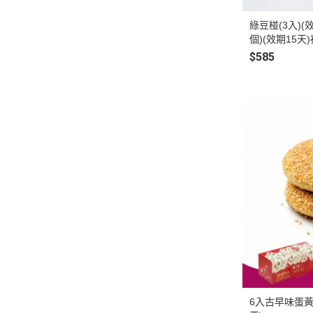
綠豆椪(3入)(
個)(效期15天
$585
6入古早味蛋黃芝