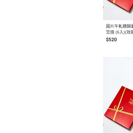
圓片牛軋糖錦囊袋
笠燒 (6入)(效
$520