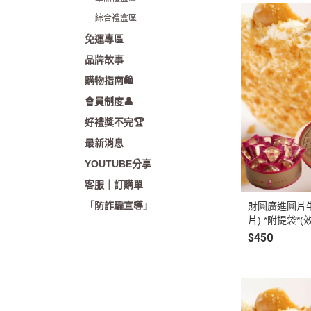
綜合禮盒區
免運專區
品牌故事
購物指南🛍️
會員制度👤
好禮獎不完🏆
最新消息
YOUTUBE分享
客服｜訂購單
「防詐騙宣導」
財圓廣進圓片牛軋
片) *附提袋*
配送緩衝)
$450