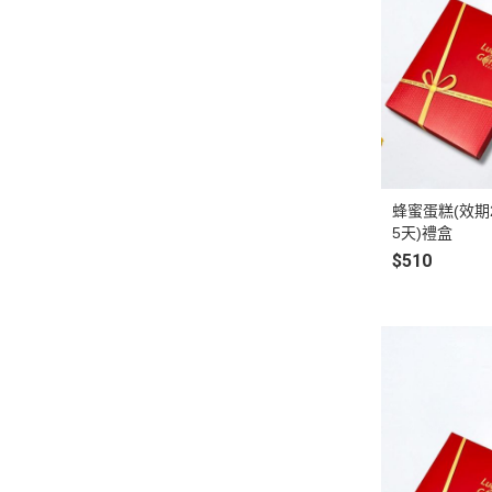
蜂蜜蛋糕(效期2
5天)禮盒
$510