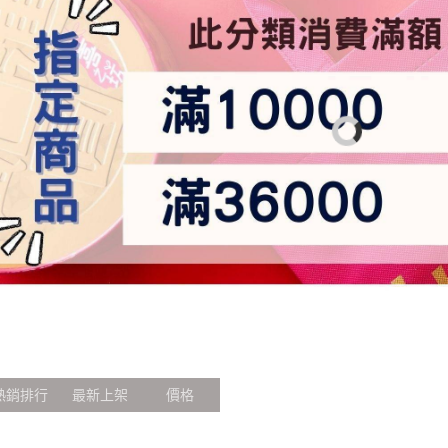
85折
☆綠豆椪
□財圓廣進(長盒15片/每片21g)
□財圓廣進(小圓盒5片/每片21g)
□福祿超財(小長盒10片/每片21g)
□花甜喜事(長盒15片/每片16g)
□牛軋糖夾心餅(長盒15片/13g)
(含蔥-五辛素)
熱銷排行
最新上架
價格