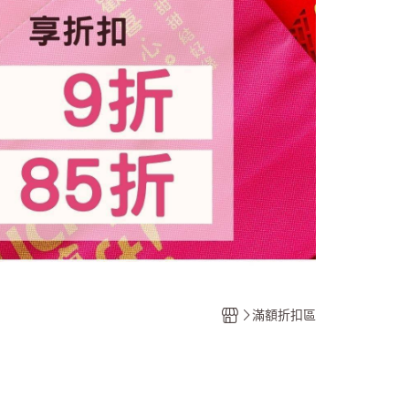
搭配禮盒系列
♡冰心綠豆皇｜季節冰粽
單品禮盒區
綜合禮盒區
滿額折扣區