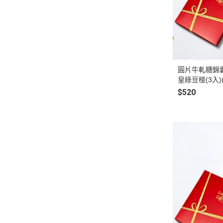
圓片牛軋糖錦囊袋
皇綠豆椪(3入)
無法到貨)
$520