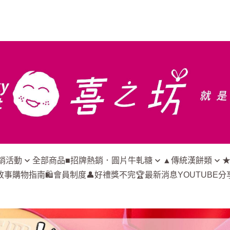
銷活動
全部商品
■招牌熱銷．圓片牛軋糖
▲傳統漢餅類
故事
購物指南🛍️
會員制度👤
好禮獎不完🏆
最新消息
YOUTUBE分
□玉兔獻圓滿(中秋限定
△綠豆椪｜奶皇綠豆椪
☆牛軋糖
500g/21g)
折扣
△鳳梨酥｜爺爺奶奶酥
☆蜂蜜蛋
□財圓廣進(大圓盒500g/每片
免運
△漢餅｜酥餅點心類
☆三笠燒
21g)