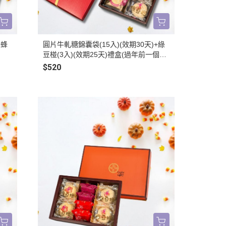
+蜂
圓片牛軋糖錦囊袋(15入)(效期30天)+綠
豆椪(3入)(效期25天)禮盒(過年前一個月
無法到貨)
$520