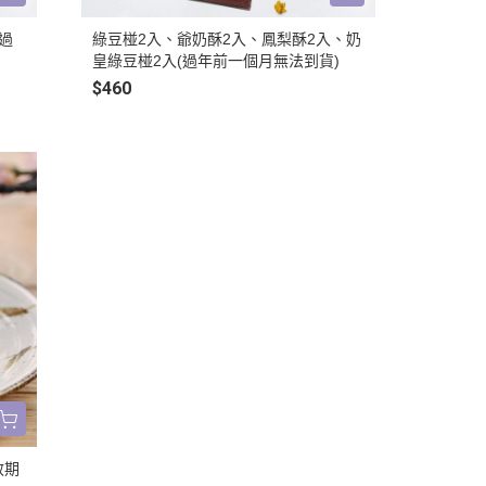
過
綠豆椪2入、爺奶酥2入、鳳梨酥2入、奶
皇綠豆椪2入(過年前一個月無法到貨)
$460
效期