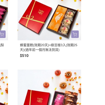
鳳梨
蜂蜜蛋糕(效期20天)+綠豆椪3入(效期25
天)(過年前一個月無法到貨)
$510