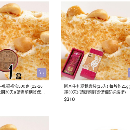
糖禮盒500克 (22-26
圓片牛軋糖錦囊袋(15入) 每片約21g
(效期30天)(請提前到貨保留
期30天)(請提前到貨保留配送緩衝)
$310