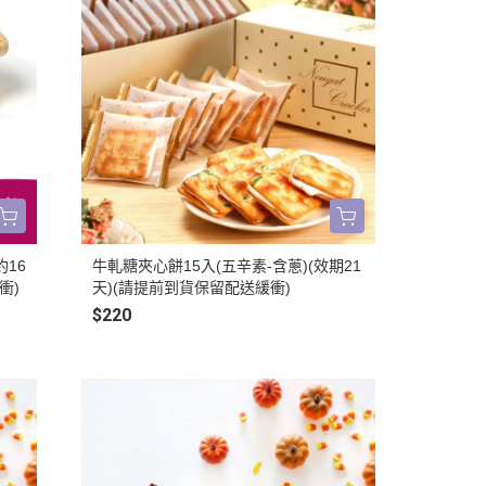
16
牛軋糖夾心餅15入(五辛素-含蔥)(效期21
衝)
天)(請提前到貨保留配送緩衝)
$220