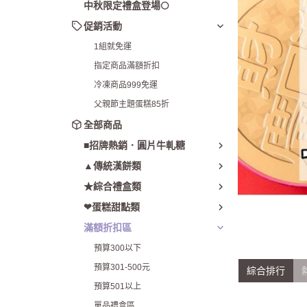
父親節主題蛋糕
中秋限定禮盒登場🌕
促銷活動
1組就免運
指定商品滿額折扣
冷凍商品999免運
父親節主題蛋糕85折
全部商品
■招牌熱銷．圓片牛軋糖
▲傳統漢餅類
★綜合禮盒類
❤蛋糕甜點類
滿額折扣區
預算300以下
預算301-500元
綜合排行
預算501以上
單品禮盒區