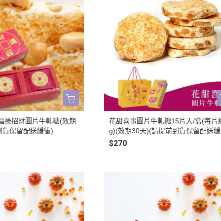
福祿招財圓片牛軋糖(效期
花甜喜事圓片牛軋糖15片入/盒(每片約
前到貨保留配送緩衝)
g)(效期30天)(請提前到貨保留配送緩
$270