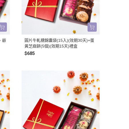
、爺
圓片牛軋糖錦囊袋(15入)(效期30天)+蛋
黃芝麻餅(5個)(效期15天)禮盒
$685