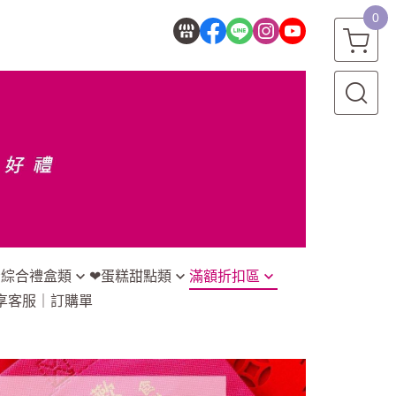
0
★綜合禮盒類
❤蛋糕甜點類
滿額折扣區
享
客服｜訂購單
搭配禮盒系列
♡主題蛋糕(也可直接門市訂購)
預算300以下
糕搭配禮盒系列
♡冷藏蛋糕(冷凍宅配)
預算301-500元
搭配禮盒系列
♡蜂蜜｜桂圓蛋糕(可常溫宅配)
預算501以上