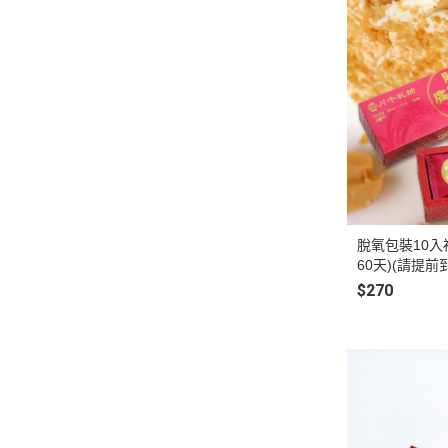
脫氧包裝10入
60天)(請提
$270