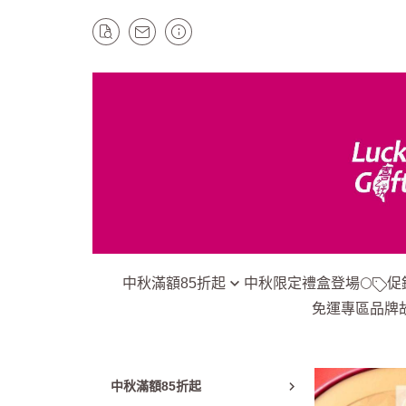
中秋滿額85折起
中秋限定禮盒登場🌕
促
免運專區
品牌
*玉兔牛軋糖｜蛋黃酥｜綠豆椪｜
1組就免運
鳳梨酥點心類
指定商品滿額
*中秋禮盒｜綜合禮盒
冷凍商品999
中秋滿額85折起