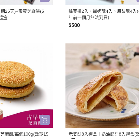
效期25天)+蛋黃芝麻餅(5
綠豆椪2入、爺奶酥4入、鳳梨酥4入(
)禮盒
年前一個月無法到貨)
$500
麻餅/每個100g(效期15
老婆餅8入禮盒｜奶油餡餅8入禮盒(