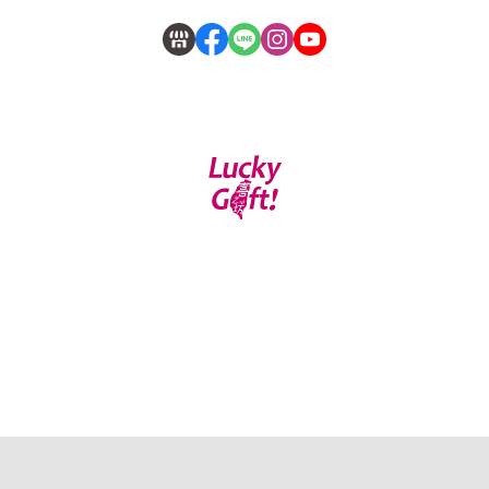
服務時段：上班時間 09:00~17:00 門市地址:台北市大安區光
復南路422號 TEL:02-2704-5157 FAX:02-2702-6447
客服專線：02-26942299 工廠地址:新北市汐止區南
陽街121巷17號 TEL:02-26942299 FAX:02-2694-1017(僅供取貨｜
現場無販售)