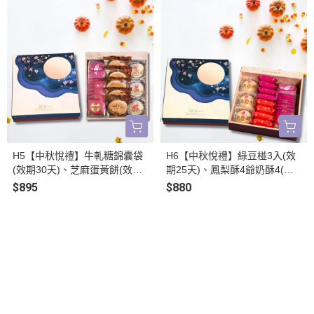
H5【中秋悅禮】牛軋糖錦囊袋
H6【中秋悅禮】綠豆椪3入(效
(效期30天)、芝麻蛋黃餅(效期1
期25天)、鳳梨酥4爺奶酥4(效
5天)、綠豆椪3入(效期25天)_
期30天)、牛軋糖錦囊袋(效期3
$895
$880
中秋月餅禮盒
0天)_中秋月餅禮盒
關於
全部商品
付款方式說明
會員權益說明