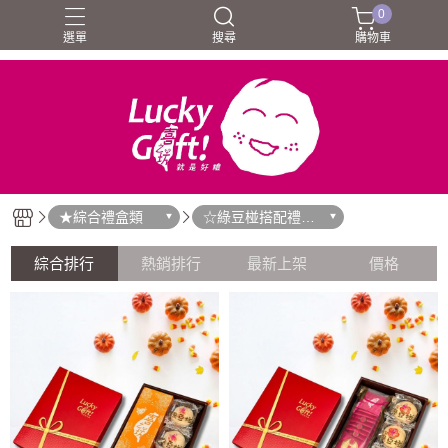
0
選單
搜尋
購物車
★綜合禮盒類
☆綠豆椪搭配禮盒
系列
綜合排行
熱銷排行
最新上架
價格