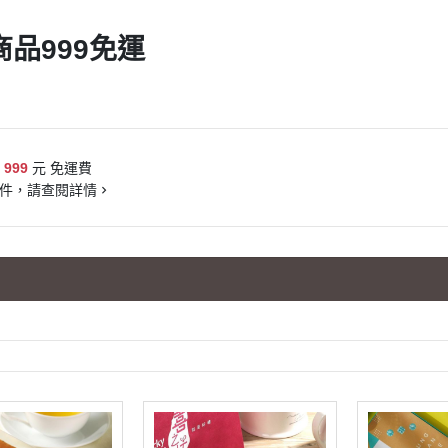
85折
☆綠豆椪
□財圓廣進(長盒15片/每片21g)
商品999免運
□財圓廣進(小圓盒5片/每片21g)
□福祿超財(小長盒10片/每片21g)
□花甜喜事(長盒15片/每片16g)
□牛軋糖夾心餅(長盒15片/13g)
$
999
元 免運費
(含蔥-五辛素)
件，請查閱詳情