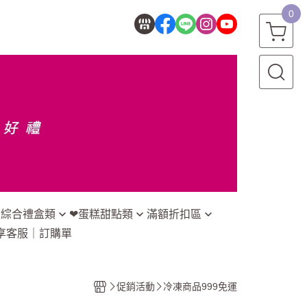
0
★綜合禮盒類
❤蛋糕甜點類
滿額折扣區
享
客服｜訂購單
搭配禮盒系列
♡主題蛋糕(也可直接門市訂購)
預算300以下
糕搭配禮盒系列
♡冷藏蛋糕(冷凍宅配)
預算301-500元
促銷活動
冷凍商品999免運
搭配禮盒系列
♡蜂蜜｜桂圓蛋糕(可常溫宅配)
預算501以上