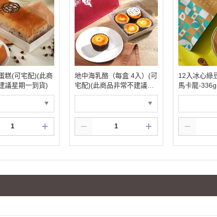
蛋糕(可宅配)(此商
地中海乳酪（每盒 4入）(可
12入冰心綠
建議星期一到貨)
宅配)(此商品非常不建議星
馬卡龍-336
期一到貨)