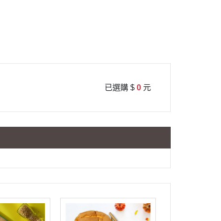
搭配禮盒系列
♡冰心綠豆皇｜季節冰粽
單品禮盒區
綜合禮盒區
已選購 $
0
元