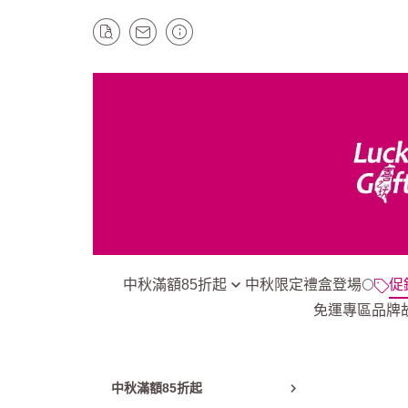
中秋滿額85折起
中秋限定禮盒登場🌕
促
免運專區
品牌
*玉兔牛軋糖｜蛋黃酥｜綠豆椪｜
1組就免運
鳳梨酥點心類
指定商品滿額
*中秋禮盒｜綜合禮盒
冷凍商品999
中秋滿額85折起