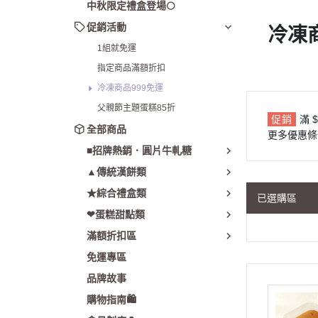
父親節主題蛋糕
中秋限定禮盒登場🌕
促銷活動
冷凍
1組就免運
指定商品滿額折扣
冷凍商品999免運
父親節主題蛋糕85折
促銷
滿 
全部商品
更多優惠條
■招牌熱銷．圓片牛軋糖
▲傳統漢餅類
★綜合禮盒類
已選購區
❤蛋糕甜點類
滿額折扣區
免運專區
品牌故事
購物指南🛍️