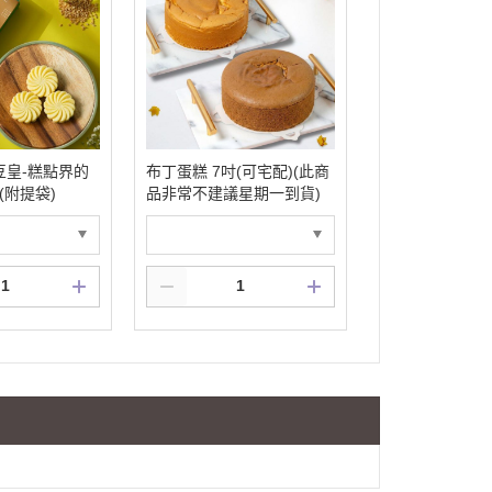
豆皇-糕點界的
布丁蛋糕 7吋(可宅配)(此商
g(附提袋)
品非常不建議星期一到貨)