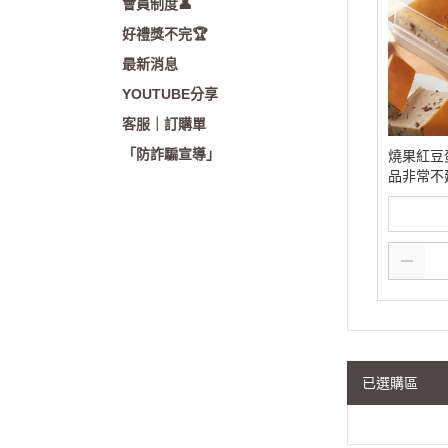
會員制度👤
好禮獎不完🏆
最新消息
YOUTUBE分享
客服｜訂購單
「防詐騙宣導」
燒果紅豆
品非常不
已選購區