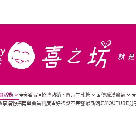
銷活動
全部商品
■招牌熱銷．圓片牛軋糖
▲傳統漢餅類
故事
購物指南🛍️
會員制度👤
好禮獎不完🏆
最新消息
YOUTUBE分
□玉兔獻圓滿(中秋限定
△綠豆椪｜奶皇綠豆椪
☆牛軋糖
500g/21g)
折扣
△鳳梨酥｜爺爺奶奶酥
☆蜂蜜蛋
□財圓廣進(大圓盒500g/每片
免運
△漢餅｜酥餅點心類
☆三笠燒
21g)