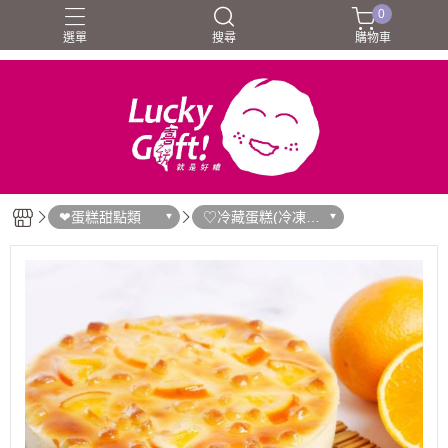
0
選單
搜尋
購物車
❤蛋糕甜點類
♡冷藏蛋糕(冷凍宅
配)