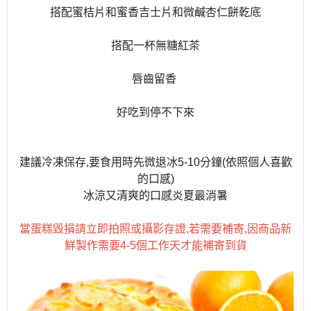
搭配蜜桔片和蜜香吉士片和微鹹杏仁餅乾底
搭配一杯無糖紅茶
唇齒留香
好吃到停不下來
建議冷凍保存,要食用時先微退冰5-10分鐘(依照個人喜歡
的口感)
冰涼又清爽的口感炎夏最消暑
當蛋糕毀損請立即拍照或攝影存證,若需要補寄,因商品新
鮮製作需要4-5個工作天才能補寄到貨