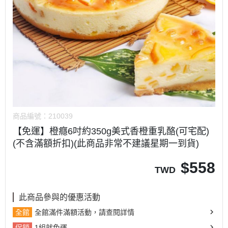
商品編號：
210039
【免運】橙癮6吋約350g美式香橙重乳酪(可宅配)
(不含滿額折扣)(此商品非常不建議星期一到貨)
$
558
TWD
此商品參與的優惠活動
全館
全館滿件滿額活動，請查閱詳情
促銷
1組就免運