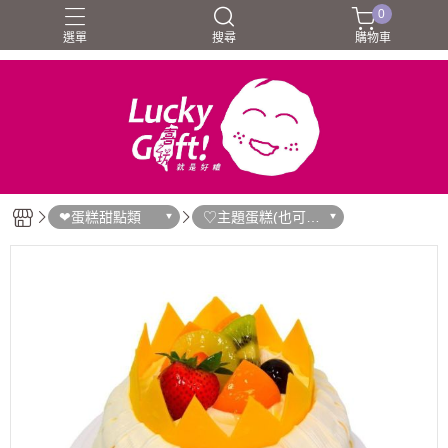
0
選單
搜尋
購物車
❤蛋糕甜點類
♡主題蛋糕(也可直
接門市訂購)