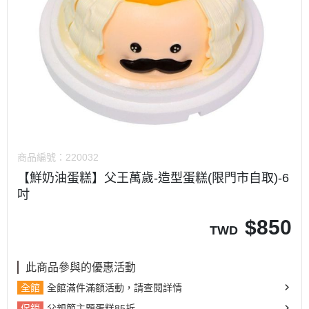
商品編號：
220032
【鮮奶油蛋糕】父王萬歲-造型蛋糕(限門市自取)-6
吋
$
850
TWD
此商品參與的優惠活動
全館
全館滿件滿額活動，請查閱詳情
促銷
父親節主題蛋糕85折