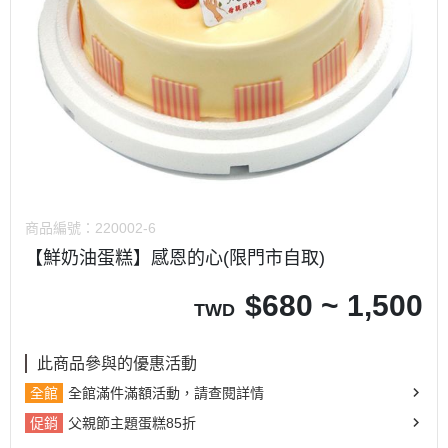
商品編號：
220002-6
【鮮奶油蛋糕】感恩的心(限門市自取)
$
680 ~ 1,500
TWD
此商品參與的優惠活動
全館
全館滿件滿額活動，請查閱詳情
促銷
父親節主題蛋糕85折