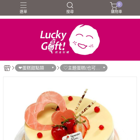
0
選單
搜尋
購物車
❤蛋糕甜點類
♡主題蛋糕(也可直
接門市訂購)