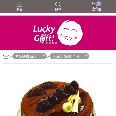
0
選單
搜尋
購物車
❤蛋糕甜點類
♡主題蛋糕(也可直
接門市訂購)