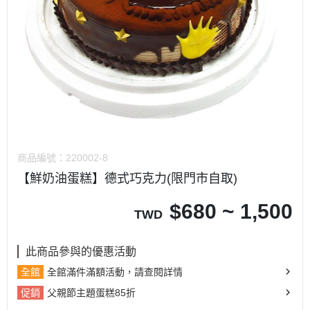
商品編號：
220002-8
【鮮奶油蛋糕】德式巧克力(限門市自取)
$
680 ~ 1,500
TWD
此商品參與的優惠活動
全館
全館滿件滿額活動，請查閱詳情
促銷
父親節主題蛋糕85折