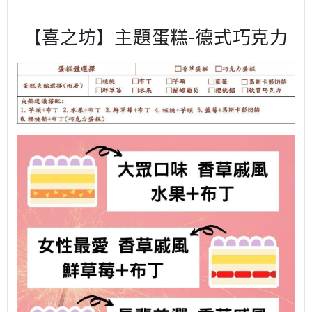
【喜之坊】
主題蛋糕-德式巧克力