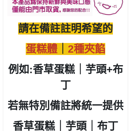
請在備註註明希望的
蛋糕體
｜
2種夾餡
例如:香草蛋糕
｜芋頭+布
丁
若無特別備註將統一提供
香草蛋糕｜芋頭｜布丁