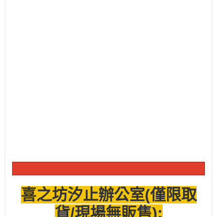
喜之坊汐止辦公室(僅限取
貨/現場無販售):