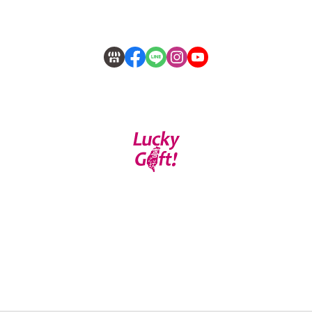
會員權益說明
服務時段：上班時間 09:00~17:00 門市地址:台北市大安區光
復南路422號 TEL:02-2704-5157 FAX:02-2702-6447
客服專線：02-26942299 工廠地址:新北市汐止區南
陽街121巷17號 TEL:02-26942299 FAX:02-2694-1017(僅供取貨｜
現場無販售)