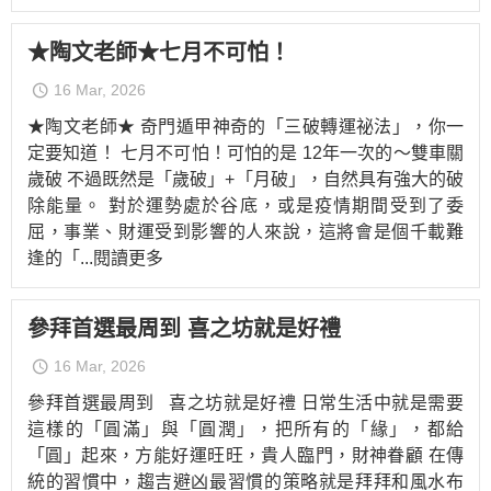
★陶文老師★七月不可怕！
16 Mar, 2026
★陶文老師★ 奇門遁甲神奇的「三破轉運祕法」，你一
定要知道！ 七月不可怕！可怕的是 12年一次的～雙車關
歲破 不過既然是「歲破」+「月破」，自然具有強大的破
除能量。 對於運勢處於谷底，或是疫情期間受到了委
屈，事業、財運受到影響的人來說，這將會是個千載難
逢的「
...閱讀更多
參拜首選最周到 喜之坊就是好禮
16 Mar, 2026
參拜首選最周到 喜之坊就是好禮 日常生活中就是需要
這樣的「圓滿」與「圓潤」，把所有的「緣」，都給
「圓」起來，方能好運旺旺，貴人臨門，財神眷顧 在傳
統的習慣中，趨吉避凶最習慣的策略就是拜拜和風水布