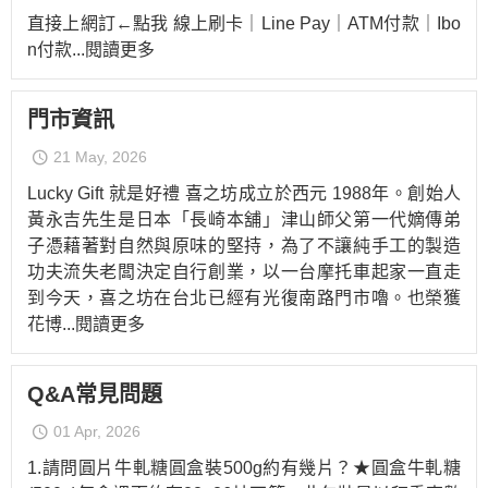
直接上網訂←點我 線上刷卡｜Line Pay｜ATM付款｜Ibo
n付款
...閱讀更多
門市資訊
21 May, 2026
Lucky Gift 就是好禮 喜之坊成立於西元 1988年。創始人
黃永吉先生是日本「長崎本舖」津山師父第一代嫡傳弟
子憑藉著對自然與原味的堅持，為了不讓純手工的製造
功夫流失老闆決定自行創業，以一台摩托車起家一直走
到今天，喜之坊在台北已經有光復南路門市嚕。也榮獲
花博
...閱讀更多
Q&A常見問題
01 Apr, 2026
1.請問圓片牛軋糖圓盒裝500g約有幾片？★圓盒牛軋糖