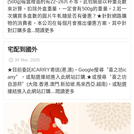
(500g)每盒裡面約有22~26片不等，此包裝是以秤重克數
來計算，扣除外盒重量，一定會有500g的重量。2.若一
次購買多盒數的圓片牛軋糖是否有優惠？★針對網路購
物的消費者，本公司在每個月會推出優惠方案，其中針
對訂購多盒
...閱讀更多
宅配到國外
30 Mar, 2026
★目前委託ICARRY寄送(港.澳)，Google搜尋〝喜之坊ic
arry〞，或點選連結進入此網站訂購.★或搜尋〝喜之坊
自游邦〞(大陸.香港.澳門.新加坡.馬來西亞.越南)，或點選
連結進入此網站訂購.
...閱讀更多