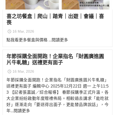
喜之坊餐盒｜爬山｜踏青｜出遊｜會議｜喜
喪
16 Mar, 2026
點我看更多餐盒與價格
...閱讀更多
年節採購全面開跑！企業指名「財圓廣進圓
片牛軋糖」送禮更有面子
16 Mar, 2026
年節採購全面開跑！企業指名「財圓廣進圓片牛軋糖」
送禮更有面子 編輯中心 2025年12月22日 週一 上午11:5
3 【記者張嘉誠／綜合報導】 春節採購季正式升溫，各
大企業紛紛啟動年度贈禮佈局。相較過去講求「能吃就
好」逐漸走向「要送得出面子，更能替品牌說話」，今
年
...閱讀更多